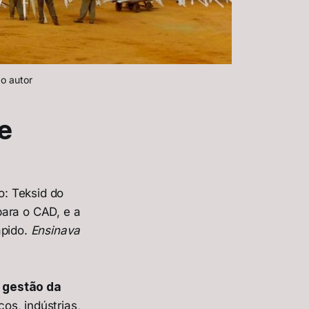
o autor
 e
o: Teksid do
para o CAD, e a
ápido.
Ensinava
a
gestão da
os, indústrias,