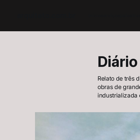
arquiteto.com.br
início
serviços
palestra
Diário
Relato de três 
obras de grande
industrializada