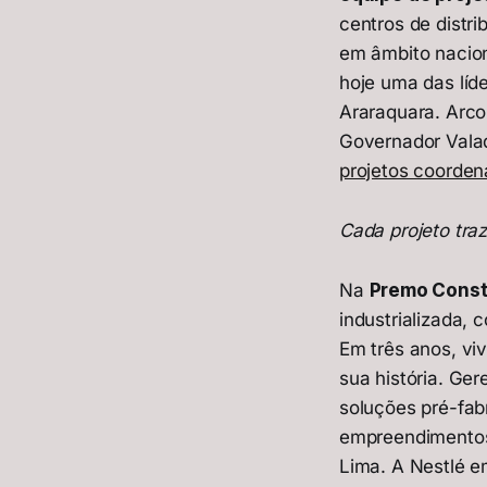
centros de distr
em âmbito naciona
hoje uma das líd
Araraquara. Arc
Governador Valad
projetos coorde
Cada projeto traz
Na
Premo Const
industrializada,
Em três anos, vi
sua história. Ge
soluções pré-fab
empreendimentos 
Lima. A Nestlé 