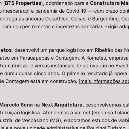
n (
BTS Properties
), coordenado para a
Construtora Me
o inesperado: a pandemia de Covid-19 — com prazo cont
 entrega às âncoras Decathlon, Cobasi e Burger King. Co
s com equipes remotas e incertezas sanitárias exigiu ada
jetos
, desenvolvi um parque logístico em Ribeirão das N
atsu em Parauapebas e Contagem. A Komatsu, empresa 
ra natureza: diversas instâncias de aprovação no Brasil 
 durou quase cinco anos. O primeiro resultado já opera
de Contagem está em construção. [
mais informações sob
Marcelo Sena
na
Next Arquitetura
, desenvolvemos est
stribuição logística. Atendemos a Valmet (empresa finla
ustrial de Vespasiano (MG), elaboramos estudos de viabi
is e a nova unidade administrativa da Rouxinol Turismo,