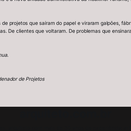
 de projetos que saíram do papel e viraram galpões, fábr
enas. De clientes que voltaram. De problemas que ensina
nua.
denador de Projetos
arquiteto.com.br
les, arquiteto com mais de 30 anos de experiência: ar