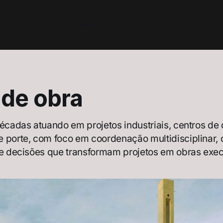
s
diário de obra
contato
sobre
...além do projeto
 de obra
décadas atuando em projetos industriais, centros de 
 porte, com foco em coordenação multidisciplinar,
 e decisões que transformam projetos em obras exe