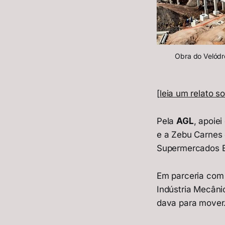
Obra do Velódr
[
leia um relato 
Pela
AGL
, apoie
e a Zebu Carnes
Supermercados BH
Em parceria com 
Indústria Mecâni
dava para mover.