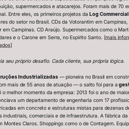
ibuição, supermercados e atacarejos. Foram mais de 70
l. Entre eles, os primeiros projetos da
Log Commercial
eres do setor no Brasil. CDs da Votorantim em Campinas,
or em Campinas. CD Araújo. Supermercados como o Mar
ares e o Carone em Serra, no Espírito Santo. [
mais info
nados
]
ia seu próprio desafio. Cada cliente, sua própria lógica.
ruções Industrializadas
— pioneira no Brasil em const
 com mais de 55 anos de atuação — o salto foi para a
gest
vi o melhor momento da empresa: 2013 foi o ano de maio
renciava um departamento de engenharia com 17 profissi
ricadas em concreto e estruturas mistas para dezenas d
industriais, comerciais e de infraestrutura. A fábrica
em Montes Claros. Shoppings como o de Contagem. Equi