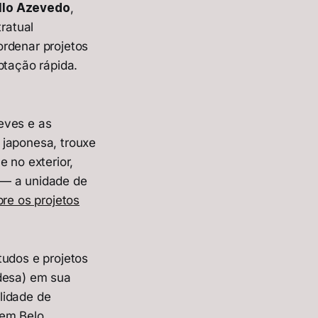
llo Azevedo
,
ratual
ordenar projetos
ptação rápida.
eves e as
japonesa, trouxe
e no exterior,
 — a unidade de
re os projetos
udos e projetos
ndesa) em sua
lidade de
 em Belo