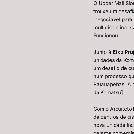
O Upper Mall Sio
trouxe um desafi
inegociável para
multidisciplinare
Funcionou.
Junto à
Eixo Pro
unidades da Kom
um desafio de out
num processo que
Parauapebas. A 
da Komatsu
]
Com o Arquiteto
de centros de di
nova unidade ind
centros comercia