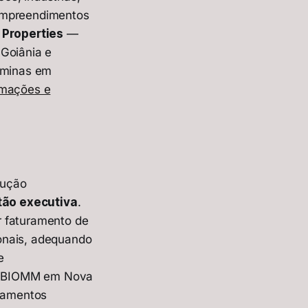
 empreendimentos
 Properties
—
 Goiânia e
tminas em
rmações e
rução
ão executiva
.
r faturamento de
onais, adequando
e
 da BIOMM em Nova
pamentos