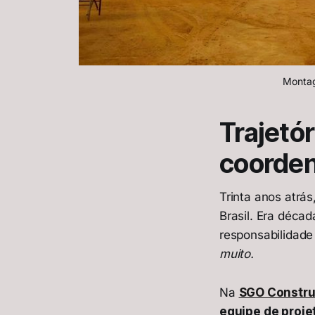
Montag
Trajetór
coorden
Trinta anos atrá
Brasil. Era déca
responsabilidade
muito.
Na
SGO Constr
equipe de proje