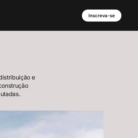
Login
Inscreva-se
distribuição e
 construção
cutadas.