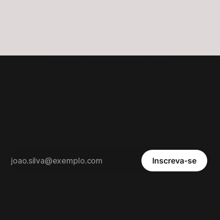
aplicações práticas, oportunidades, desafios e tendências
contemporâneas.
arquiteto.com.br
Sérgio Salles, arquiteto com mais de 30 anos de
experiência: artigos sobre IA, BIM e construção
industrializada para projetos industriais e
logísticos no Brasil.
Inscreva-se