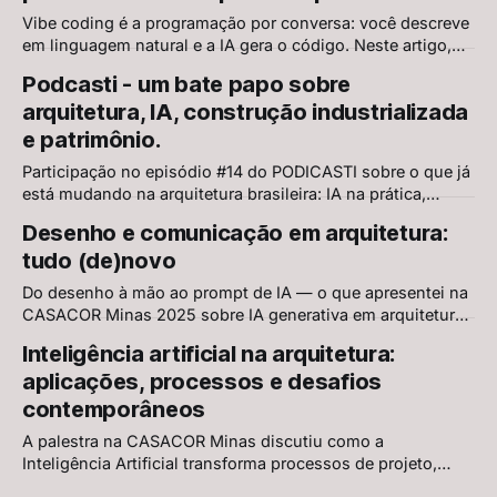
civil.
Vibe coding é a programação por conversa: você descreve
em linguagem natural e a IA gera o código. Neste artigo,
mostro a origem do termo, ferramentas para AEC, um caso
Podcasti - um bate papo sobre
real na NEXT Arquitetura e um guia prático para começar.
arquitetura, IA, construção industrializada
e patrimônio.
Participação no episódio #14 do PODICASTI sobre o que já
está mudando na arquitetura brasileira: IA na prática,
limites da automação, construção industrializada,
Desenho e comunicação em arquitetura:
patrimônio urbano e o papel crítico do arquiteto diante de
tudo (de)novo
tecnologias que geram, mas não julgam.
Do desenho à mão ao prompt de IA — o que apresentei na
CASACOR Minas 2025 sobre IA generativa em arquitetura,
incluindo o conceito de Fake View: imagens perfeitas de
Inteligência artificial na arquitetura:
projetos impossíveis.
aplicações, processos e desafios
contemporâneos
A palestra na CASACOR Minas discutiu como a
Inteligência Artificial transforma processos de projeto,
comunicação e gestão na arquitetura, apresentando