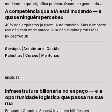
mudando o que significa projetar. Quando a geometria
passa a ser resolvida pelo sistema, o que resta para o
A competência que a IA está mudando — e
arquiteto?
quase ninguém percebeu
49% dos arquitetos já usam IA no trabalho. Mas o impacto
real não está onde parece. A IA não elimina profissões —
redefine o que constitui competência dentro delas.
EM DESTAQUE
Serviços | Arquitetura | Gestão
Palestras | Cursos | Mentorias
RECENTE
Infraestrutura bilionária no espaço — e a
oportunidade logística que passa na sua
rua
Enquanto Google e SpaceX investem bilhões em