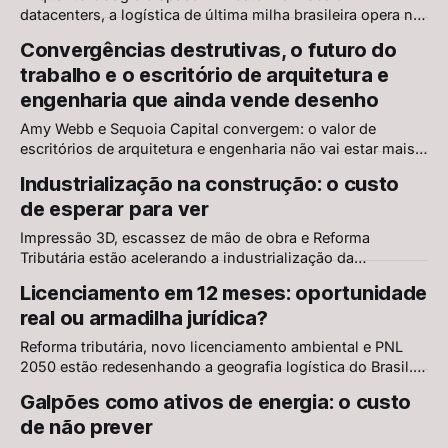
datacenters, a logística de última milha brasileira opera na
calçada. A oportunidade real está nos micro-centros de
Convergências destrutivas, o futuro do
distribuição urbanos — e quem projeta essa infraestrutura
trabalho e o escritório de arquitetura e
define o próximo ciclo.
engenharia que ainda vende desenho
Amy Webb e Sequoia Capital convergem: o valor de
escritórios de arquitetura e engenharia não vai estar mais
no desenho. Vai estar na capacidade de combinar
Industrialização na construção: o custo
tecnologia, dados e experiência profissional.
de esperar para ver
Impressão 3D, escassez de mão de obra e Reforma
Tributária estão acelerando a industrialização da
construção. O custo real não é inovar — é ficar parado.
Licenciamento em 12 meses: oportunidade
real ou armadilha jurídica?
Reforma tributária, novo licenciamento ambiental e PNL
2050 estão redesenhando a geografia logística do Brasil.
Entenda onde estão as oportunidades — e os riscos
Galpões como ativos de energia: o custo
jurídicos — para centros de distribuição em 2026.
de não prever