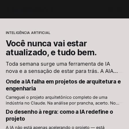
arquiteto.com.br
INTELIGÊNCIA ARTIFICIAL
Você nunca vai estar
atualizado, e tudo bem.
Toda semana surge uma ferramenta de IA
nova e a sensação de estar para trás. A AIA
confirma: 78% dos arquitetos querem
Onde a IA falha em projetos de arquitetura e
aprender mais sobre IA, e os mesmos 78%
engenharia
têm receios. Mas aprender continuamente
Carreguei o projeto arquitetônico completo de uma
nunca foi aprender tudo. É escolher o que
indústria no Claude. Na análise por prancha, acerto. No
ignorar, sem culpa.
conjunto, erro grave. O AEC-Bench, primeiro benchmark
Do desenho à regra: como a IA redefine o
científico de IA em projetos AEC, explica por quê — e
projeto
mostra onde já existe solução
A IA não está apenas acelerando o projeto — está