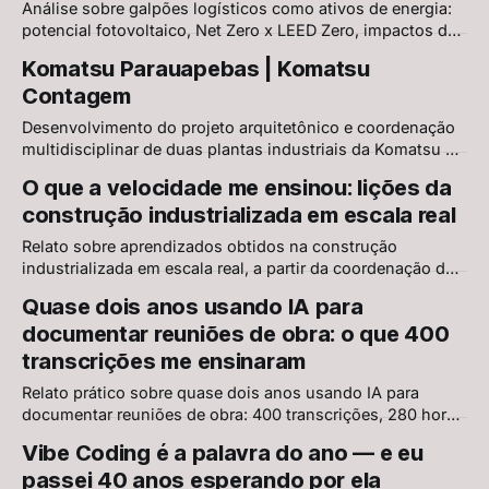
Análise sobre galpões logísticos como ativos de energia:
potencial fotovoltaico, Net Zero x LEED Zero, impactos da
NBR 17193, eletrificação de frotas e o custo de não prever
Komatsu Parauapebas | Komatsu
infraestrutura energética desde o projeto.
Contagem
Desenvolvimento do projeto arquitetônico e coordenação
multidisciplinar de duas plantas industriais da Komatsu no
Brasil — Parauapebas (PA) e Contagem (MG) — com
O que a velocidade me ensinou: lições da
investimentos de R$ 175 milhões, alinhadas a padrões
construção industrializada em escala real
globais, requisitos técnicos brasileiros e diretrizes da
matriz japonesa.
Relato sobre aprendizados obtidos na construção
industrializada em escala real, a partir da coordenação de
projetos complexos, decisões técnicas sob pressão e
Quase dois anos usando IA para
execução acelerada em empreendimentos de grande porte.
documentar reuniões de obra: o que 400
transcrições me ensinaram
Relato prático sobre quase dois anos usando IA para
documentar reuniões de obra: 400 transcrições, 280 horas
processadas e mais de R$ 110 mil em tempo recuperado.
Vibe Coding é a palavra do ano — e eu
Uma análise sobre ganhos reais, limites da automação,
passei 40 anos esperando por ela
revisão humana e gestão da informação na construção