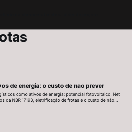
s
diário de obra
contato
sobre
...além do projeto
rotas
os de energia: o custo de não prever
ísticos como ativos de energia: potencial fotovoltaico, Net
s da NBR 17193, eletrificação de frotas e o custo de não
rgética desde o projeto.