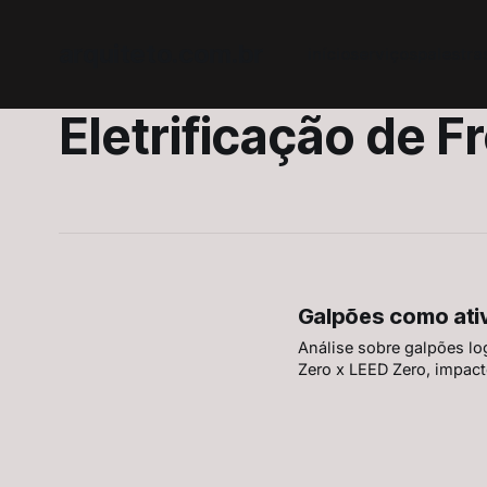
arquiteto.com.br
início
serviços
palestra
Eletrificação de F
Galpões como ativ
Análise sobre galpões log
Zero x LEED Zero, impacto
prever infraestrutura ene