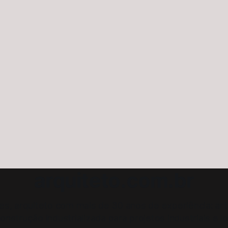
arquiteto.com.br
les, arquiteto com mais de 30 anos de experiência: ar
onstrução industrializada para projetos industriais e l