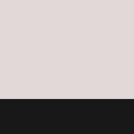
arquiteto.com.br
les, arquiteto com mais de 30 anos de experiência: ar
onstrução industrializada para projetos industriais e l