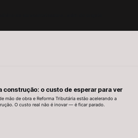
s
diário de obra
contato
sobre
...além do projeto
na construção: o custo de esperar para ver
e mão de obra e Reforma Tributária estão acelerando a
rução. O custo real não é inovar — é ficar parado.