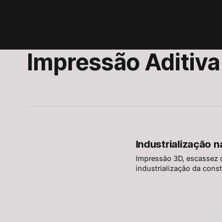
arquiteto.com.br
início
serviços
palestra
Impressão Aditiva
Industrialização 
Impressão 3D, escassez d
industrialização da const