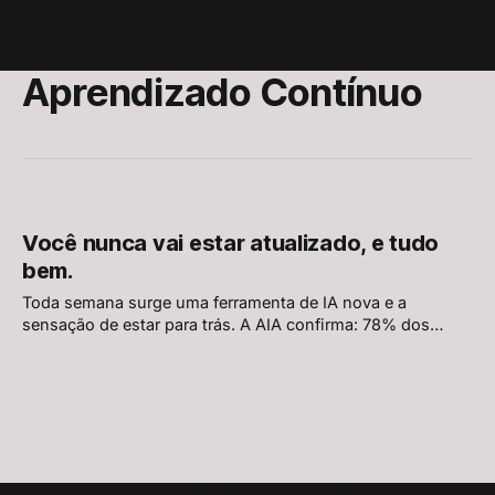
arquiteto.com.br
Aprendizado Contínuo
Você nunca vai estar atualizado, e tudo
bem.
Toda semana surge uma ferramenta de IA nova e a
sensação de estar para trás. A AIA confirma: 78% dos
arquitetos querem aprender mais sobre IA, e os mesmos
78% têm receios. Mas aprender continuamente nunca foi
aprender tudo. É escolher o que ignorar, sem culpa.