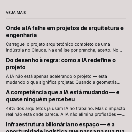
VEJA MAIS
Onde a IA falha em projetos de arquitetura e
engenharia
Carreguei o projeto arquitetônico completo de uma
indústria no Claude. Na análise por prancha, acerto. No
conjunto, erro grave. O AEC-Bench, primeiro benchmark
Do desenho à regra: como a IA redefine o
científico de IA em projetos AEC, explica por quê — e
projeto
mostra onde já existe solução
A IA não está apenas acelerando o projeto — está
mudando o que significa projetar. Quando a geometria
passa a ser resolvida pelo sistema, o que resta para o
A competência que a IA está mudando — e
arquiteto?
quase ninguém percebeu
49% dos arquitetos já usam IA no trabalho. Mas o impacto
real não está onde parece. A IA não elimina profissões —
redefine o que constitui competência dentro delas.
Infraestrutura bilionária no espaço — e a
oportunidade logística que passa na sua rua