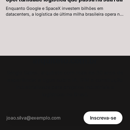
Enquanto Google e SpaceX investem bilhões em
datacenters, a logística de última milha brasileira opera na
calçada. A oportunidade real está nos micro-centros de
distribuição urbanos — e quem projeta essa infraestrutura
define o próximo ciclo.
arquiteto.com.br
Sérgio Salles, arquiteto com mais de 30 anos de
experiência: artigos sobre IA, BIM e construção
industrializada para projetos industriais e
logísticos no Brasil.
Inscreva-se