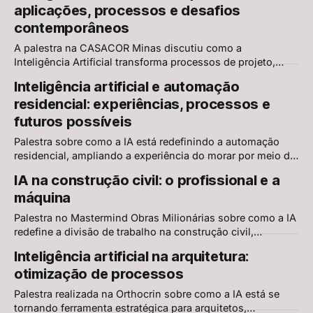
aplicações, processos e desafios
contemporâneos
A palestra na CASACOR Minas discutiu como a
Inteligência Artificial transforma processos de projeto,
comunicação e gestão na arquitetura, apresentando
Inteligência artificial e automação
aplicações práticas, oportunidades, desafios e tendências
residencial: experiências, processos e
contemporâneas.
futuros possíveis
Palestra sobre como a IA está redefinindo a automação
residencial, ampliando a experiência do morar por meio de
sistemas inteligentes, interfaces conversacionais e
IA na construção civil: o profissional e a
soluções integradas apresentadas no evento Cook
máquina
Eletroraro em parceria com a Elettromec.
Palestra no Mastermind Obras Milionárias sobre como a IA
redefine a divisão de trabalho na construção civil,
automatizando tarefas repetitivas enquanto preserva o
Inteligência artificial na arquitetura:
julgamento crítico do profissional. Aplicações práticas,
otimização de processos
limites e riscos
Palestra realizada na Orthocrin sobre como a IA está se
tornando ferramenta estratégica para arquitetos,