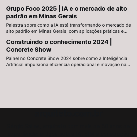
ampliando capacidade criativa e operacional por meio de
Grupo Foco 2025 | IA e o mercado de alto
automação de dados, verificação de projetos e
padrão em Minas Gerais
visualização arquitetônica acelerada.
Palestra sobre como a IA está transformando o mercado de
alto padrão em Minas Gerais, com aplicações práticas em
viabilidade, design generativo, Archviz, apresentação e
Construindo o conhecimento 2024 |
fabricação digital. Uma discussão crítica sobre limites,
Concrete Show
riscos e o papel da curadoria profissional na era da
automação.
Painel no Concrete Show 2024 sobre como a Inteligência
Artificial impulsiona eficiência operacional e inovação na
construção civil, destacando o papel estratégico dos
dados, a integração IA + BIM, copilotos em obra, cultura
organizacional e os riscos de automatizar sem base
estruturada.
arquiteto.com.br
Sérgio Salles, arquiteto com mais de 30 anos de
experiência: artigos sobre IA, BIM e construção