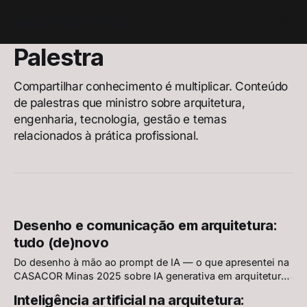
arquiteto.com.br
Palestra
Compartilhar conhecimento é multiplicar. Conteúdo
de palestras que ministro sobre arquitetura,
engenharia, tecnologia, gestão e temas
relacionados à prática profissional.
Desenho e comunicação em arquitetura:
tudo (de)novo
Do desenho à mão ao prompt de IA — o que apresentei na
CASACOR Minas 2025 sobre IA generativa em arquitetura,
incluindo o conceito de Fake View: imagens perfeitas de
Inteligência artificial na arquitetura:
projetos impossíveis.