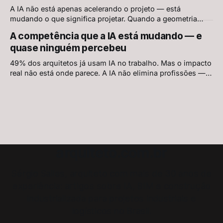
A IA não está apenas acelerando o projeto — está
mudando o que significa projetar. Quando a geometria
passa a ser resolvida pelo sistema, o que resta para o
A competência que a IA está mudando — e
arquiteto?
quase ninguém percebeu
49% dos arquitetos já usam IA no trabalho. Mas o impacto
real não está onde parece. A IA não elimina profissões —
redefine o que constitui competência dentro delas.
arquiteto.com.br
Sérgio Salles, arquiteto com mais de 30 anos de
experiência: artigos sobre IA, BIM e construção
industrializada para projetos industriais e
logísticos no Brasil.