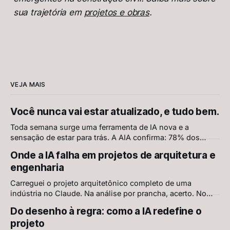
sua trajetória em
projetos e obras
.
VEJA MAIS
Você nunca vai estar atualizado, e tudo bem.
Toda semana surge uma ferramenta de IA nova e a
sensação de estar para trás. A AIA confirma: 78% dos
arquitetos querem aprender mais sobre IA, e os mesmos
Onde a IA falha em projetos de arquitetura e
78% têm receios. Mas aprender continuamente nunca foi
engenharia
aprender tudo. É escolher o que ignorar, sem culpa.
Carreguei o projeto arquitetônico completo de uma
indústria no Claude. Na análise por prancha, acerto. No
conjunto, erro grave. O AEC-Bench, primeiro benchmark
Do desenho à regra: como a IA redefine o
científico de IA em projetos AEC, explica por quê — e
projeto
mostra onde já existe solução