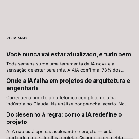
VEJA MAIS
Você nunca vai estar atualizado, e tudo bem.
Toda semana surge uma ferramenta de IA nova e a
sensação de estar para trás. A AIA confirma: 78% dos
arquitetos querem aprender mais sobre IA, e os mesmos
Onde a IA falha em projetos de arquitetura e
78% têm receios. Mas aprender continuamente nunca foi
engenharia
aprender tudo. É escolher o que ignorar, sem culpa.
Carreguei o projeto arquitetônico completo de uma
indústria no Claude. Na análise por prancha, acerto. No
conjunto, erro grave. O AEC-Bench, primeiro benchmark
Do desenho à regra: como a IA redefine o
científico de IA em projetos AEC, explica por quê — e
projeto
mostra onde já existe solução
A IA não está apenas acelerando o projeto — está
mudando o que significa projetar. Quando a geometria