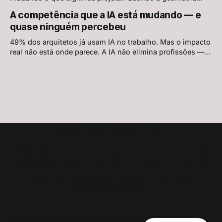
passa a ser resolvida pelo sistema, o que resta para o
A competência que a IA está mudando — e
arquiteto?
quase ninguém percebeu
49% dos arquitetos já usam IA no trabalho. Mas o impacto
real não está onde parece. A IA não elimina profissões —
redefine o que constitui competência dentro delas.
arquiteto.com.br
Sérgio Salles, arquiteto com mais de 30 anos de
experiência: artigos sobre IA, BIM e construção
industrializada para projetos industriais e
logísticos no Brasil.