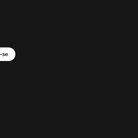
tigos sobre
ogísticos no
-se
Alimentado por
Ghost