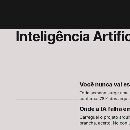
arquiteto.com.br
início
serviços
palestra
Inteligência Artific
Você nunca vai es
Toda semana surge uma fe
confirma: 78% dos arqui
receios. Mas aprender co
Onde a IA falha e
ignorar, sem culpa.
Carreguei o projeto arqu
prancha, acerto. No conj
de IA em projetos AEC, e