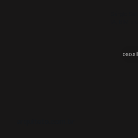
Sérgio Sal
IA, BIM e c
arquiteto.com.br