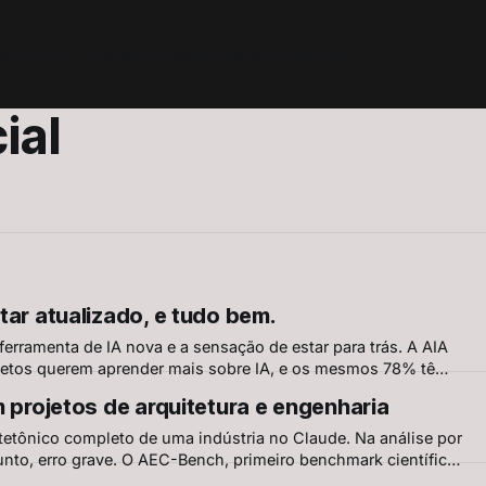
s
diário de obra
contato
sobre
...além do projeto
ial
tar atualizado, e tudo bem.
rramenta de IA nova e a sensação de estar para trás. A AIA
tetos querem aprender mais sobre IA, e os mesmos 78% têm
ntinuamente nunca foi aprender tudo. É escolher o que
m projetos de arquitetura e engenharia
itetônico completo de uma indústria no Claude. Na análise por
unto, erro grave. O AEC-Bench, primeiro benchmark científico
xplica por quê — e mostra onde já existe solução