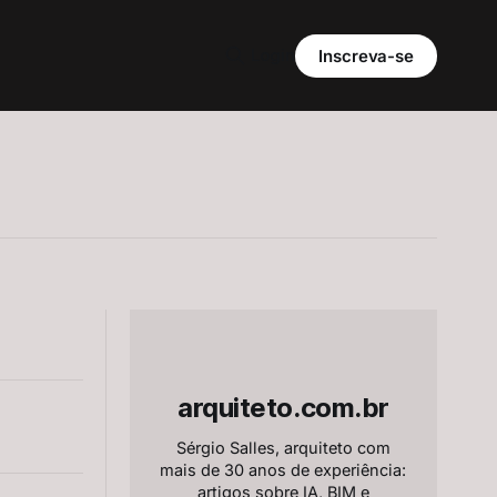
Login
Inscreva-se
arquiteto.com.br
Sérgio Salles, arquiteto com
mais de 30 anos de experiência:
artigos sobre IA, BIM e