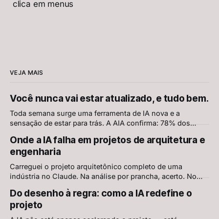
clica em menus
VEJA MAIS
Você nunca vai estar atualizado, e tudo bem.
Toda semana surge uma ferramenta de IA nova e a
sensação de estar para trás. A AIA confirma: 78% dos
arquitetos querem aprender mais sobre IA, e os mesmos
Onde a IA falha em projetos de arquitetura e
78% têm receios. Mas aprender continuamente nunca foi
engenharia
aprender tudo. É escolher o que ignorar, sem culpa.
Carreguei o projeto arquitetônico completo de uma
indústria no Claude. Na análise por prancha, acerto. No
conjunto, erro grave. O AEC-Bench, primeiro benchmark
Do desenho à regra: como a IA redefine o
científico de IA em projetos AEC, explica por quê — e
projeto
mostra onde já existe solução