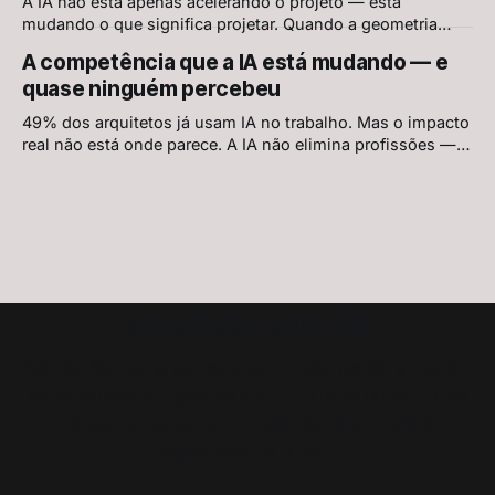
A IA não está apenas acelerando o projeto — está
mudando o que significa projetar. Quando a geometria
passa a ser resolvida pelo sistema, o que resta para o
A competência que a IA está mudando — e
arquiteto?
quase ninguém percebeu
49% dos arquitetos já usam IA no trabalho. Mas o impacto
real não está onde parece. A IA não elimina profissões —
redefine o que constitui competência dentro delas.
arquiteto.com.br
Sérgio Salles, arquiteto com mais de 30 anos de
experiência: artigos sobre IA, BIM e construção
industrializada para projetos industriais e
logísticos no Brasil.