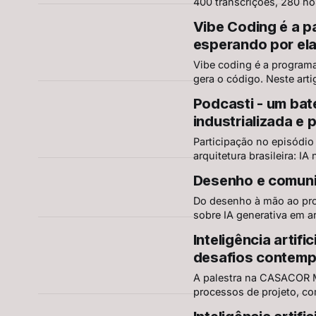
400 transcrições, 280 ho
Uma análise sobre ganhos
Vibe Coding é a p
informação na construção
esperando por el
Vibe coding é a programa
gera o código. Neste art
real na NEXT Arquitetura
Podcasti - um bat
industrializada e 
Participação no episódi
arquitetura brasileira: IA
patrimônio urbano e o pa
Desenho e comuni
não julgam.
Do desenho à mão ao pr
sobre IA generativa em a
perfeitas de projetos imp
Inteligência artifi
desafios contem
A palestra na CASACOR Mi
processos de projeto, co
práticas, oportunidades,