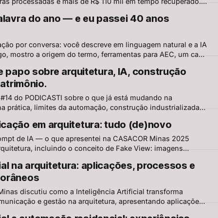
ras processadas e mais de R$ 110 mil em tempo recuperado.
 reais, limites da automação, revisão humana e gestão da
alavra do ano — e eu passei 40 anos
 civil.
a
ção por conversa: você descreve em linguagem natural e a IA
igo, mostro a origem do termo, ferramentas para AEC, um caso
 e um guia prático para começar.
e papo sobre arquitetura, IA, construção
patrimônio.
o #14 do PODICASTI sobre o que já está mudando na
 na prática, limites da automação, construção industrializada,
pel crítico do arquiteto diante de tecnologias que geram, mas
cação em arquitetura: tudo (de)novo
ompt de IA — o que apresentei na CASACOR Minas 2025
rquitetura, incluindo o conceito de Fake View: imagens
ossíveis.
cial na arquitetura: aplicações, processos e
porâneos
nas discutiu como a Inteligência Artificial transforma
municação e gestão na arquitetura, apresentando aplicações
 desafios e tendências contemporâneas.