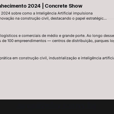
 digital. Uma discussão crítica sobre limites, riscos e o papel
nhecimento 2024 | Concrete Show
l na era da automação.
2024 sobre como a Inteligência Artificial impulsiona
inovação na construção civil, destacando o papel estratégico
A + BIM, copilotos em obra, cultura organizacional e os
m base estruturada.
 logísticos e comerciais de médio e grande porte. Ao longo desse
de 100 empreendimentos — centros de distribuição, parques log
indústrias, supermercados e redes de atacarejo — em todo o Brasil. [Mais informações sobre
ática em construção civil, industrialização e inteligência artific
arquiteto.com.br