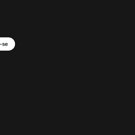
tigos sobre
ogísticos no
-se
Alimentado por
Ghost