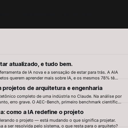
s
diário de obra
contato
sobre
...além do projeto
tar atualizado, e tudo bem.
rramenta de IA nova e a sensação de estar para trás. A AIA
tetos querem aprender mais sobre IA, e os mesmos 78% têm
ntinuamente nunca foi aprender tudo. É escolher o que
m projetos de arquitetura e engenharia
itetônico completo de uma indústria no Claude. Na análise por
unto, erro grave. O AEC-Bench, primeiro benchmark científico
xplica por quê — e mostra onde já existe solução
a: como a IA redefine o projeto
lerando o projeto — está mudando o que significa projetar.
 a ser resolvida pelo sistema, o que resta para o arquiteto?