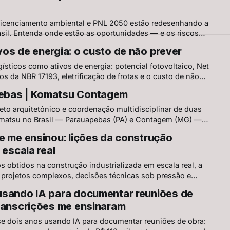
 licenciamento ambiental e PNL 2050 estão redesenhando a
rasil. Entenda onde estão as oportunidades — e os riscos
 de distribuição em 2026.
os de energia: o custo de não prever
ísticos como ativos de energia: potencial fotovoltaico, Net
s da NBR 17193, eletrificação de frotas e o custo de não
rgética desde o projeto.
ebas | Komatsu Contagem
to arquitetônico e coordenação multidisciplinar de duas
Komatsu no Brasil — Parauapebas (PA) e Contagem (MG) —
175 milhões, alinhadas a padrões globais, requisitos
e me ensinou: lições da construção
etrizes da matriz japonesa.
 escala real
s obtidos na construção industrializada em escala real, a
 projetos complexos, decisões técnicas sob pressão e
mpreendimentos de grande porte.
usando IA para documentar reuniões de
ranscrições me ensinaram
se dois anos usando IA para documentar reuniões de obra: