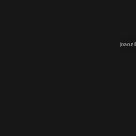
Sérgio Sal
IA, BIM e c
arquiteto.com.br