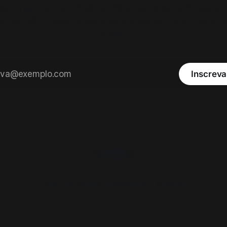
les, arquiteto com mais de 30 anos de experiência: ar
onstrução industrializada para projetos industriais e l
Brasil.
Inscreva
...além do projeto | newsletter | substack