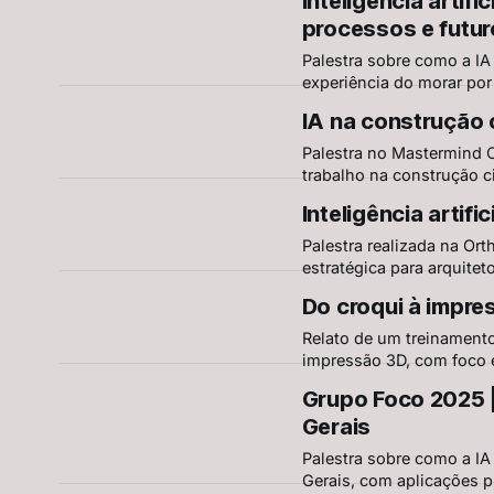
Inteligência artif
processos e futur
Palestra sobre como a IA
experiência do morar por
soluções integradas apr
IA na construção c
Elettromec.
Palestra no Mastermind O
trabalho na construção ci
julgamento crítico do prof
Inteligência artif
Palestra realizada na Or
estratégica para arquitet
automação de dados, veri
Do croqui à impres
Relato de um treinamento 
impressão 3D, com foco 
limites reais das ferrame
Grupo Foco 2025 |
Gerais
Palestra sobre como a I
Gerais, com aplicações pr