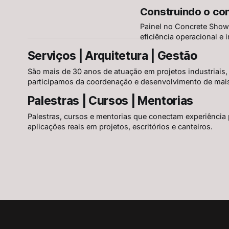
apresentação e fabricação
Construindo o co
da curadoria profissiona
Painel no Concrete Show 
eficiência operacional e 
dos dados, a integração I
Serviços | Arquitetura | Gestão
riscos de automatizar se
São mais de 30 anos de atuação em projetos industriais,
participamos da coordenação e desenvolvimento de mais 
Palestras | Cursos | Mentorias
Palestras, cursos e mentorias que conectam experiência pr
aplicações reais em projetos, escritórios e canteiros.