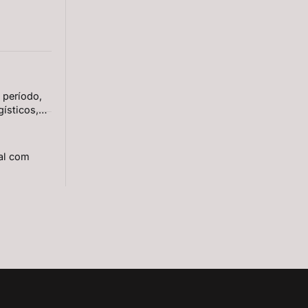
 período,
ísticos,
ial com