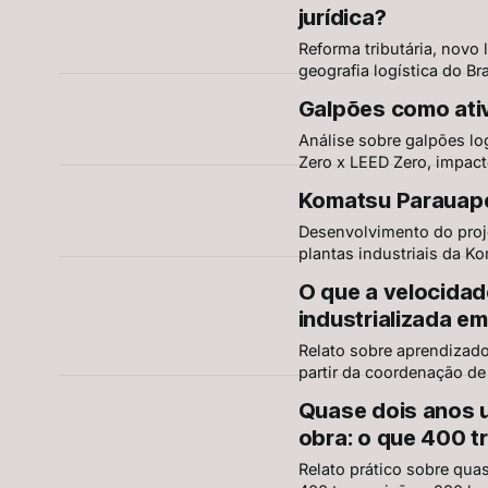
jurídica?
Reforma tributária, novo
geografia logística do B
jurídicos — para centros
Galpões como ativ
Análise sobre galpões log
Zero x LEED Zero, impacto
prever infraestrutura ene
Komatsu Parauap
Desenvolvimento do proje
plantas industriais da 
com investimentos de R$ 
O que a velocidad
técnicos brasileiros e dir
industrializada em
Relato sobre aprendizado
partir da coordenação de
execução acelerada em e
Quase dois anos 
obra: o que 400 t
Relato prático sobre qua