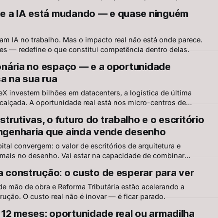
e a IA está mudando — e quase ninguém
am IA no trabalho. Mas o impacto real não está onde parece.
ões — redefine o que constitui competência dentro delas.
lionária no espaço — e a oportunidade
sa na sua rua
 investem bilhões em datacenters, a logística de última
 calçada. A oportunidade real está nos micro-centros de
quem projeta essa infraestrutura define o próximo ciclo.
rutivas, o futuro do trabalho e o escritório
engenharia que ainda vende desenho
al convergem: o valor de escritórios de arquitetura e
 mais no desenho. Vai estar na capacidade de combinar
iência profissional.
na construção: o custo de esperar para ver
e mão de obra e Reforma Tributária estão acelerando a
rução. O custo real não é inovar — é ficar parado.
12 meses: oportunidade real ou armadilha