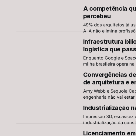
A competência qu
percebeu
49% dos arquitetos já us
A IA não elimina profiss
Infraestrutura bi
logística que pas
Enquanto Google e SpaceX
milha brasileira opera na
distribuição urbanos — e 
Convergências dest
de arquitetura e 
Amy Webb e Sequoia Capit
engenharia não vai estar
tecnologia, dados e exper
Industrialização 
Impressão 3D, escassez d
industrialização da const
Licenciamento em 