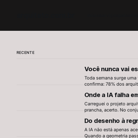
arquiteto.com.br
início
serviços
palestra
RECENTE
Você nunca vai es
Toda semana surge uma fe
confirma: 78% dos arqui
receios. Mas aprender co
Onde a IA falha e
ignorar, sem culpa.
Carreguei o projeto arqu
prancha, acerto. No conj
de IA em projetos AEC, e
Do desenho à regr
A IA não está apenas ace
Quando a geometria passa