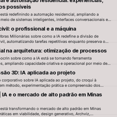
icial e automação residencial: experiências,
os possíveis
 está redefinindo a automação residencial, ampliando a
 meio de sistemas inteligentes, interfaces conversacionais e
esentadas no evento Cook Eletroraro em parceria com a
ivil: o profissional e a máquina
bras Milionárias sobre como a IA redefine a divisão de
vil, automatizando tarefas repetitivas enquanto preserva o
issional. Aplicações práticas, limites e riscos
icial na arquitetura: otimização de processos
thocrin sobre como a IA está se tornando ferramenta
os, ampliando capacidade criativa e operacional por meio de
ficação de projetos e visualização arquitetônica acelerada.
são 3D: IA aplicada ao projeto
corporativo sobre IA aplicada ao projeto, do croqui à
em método, experimentação prática e compreensão dos
ntas no processo arquitetônico.
 IA e o mercado de alto padrão em Minas
A está transformando o mercado de alto padrão em Minas
áticas em viabilidade, design generativo, Archviz,